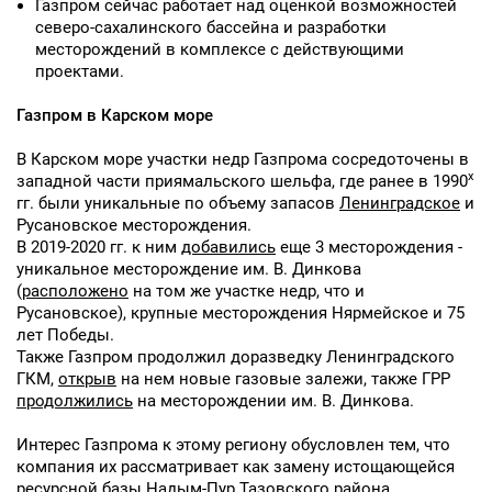
Газпром сейчас работает над оценкой возможностей
северо-сахалинского бассейна и разработки
месторождений в комплексе с действующими
проектами.
Газпром в Карском море
В Карском море участки недр Газпрома сосредоточены в
х
западной части приямальского шельфа, где ранее в 1990
гг. были уникальные по объему запасов
Ленинградское
и
Русановское месторождения.
В 2019-2020 гг. к ним
добавились
еще 3 месторождения -
уникальное месторождение им. В. Динкова
(
расположено
на том же участке недр, что и
Русановское), крупные месторождения Нярмейское и 75
лет Победы.
Также Газпром продолжил доразведку Ленинградского
ГКМ,
открыв
на нем новые газовые залежи, также ГРР
продолжились
на месторождении им. В. Динкова.
Интерес Газпрома к этому региону обусловлен тем, что
компания их рассматривает как замену истощающейся
ресурсной базы Надым-Пур Тазовского района.