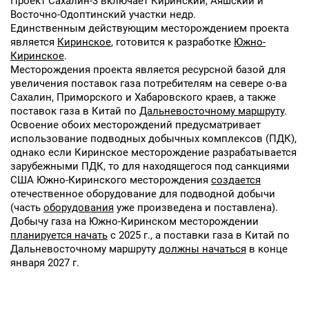
Проект Сахалин-3 включает Киринский, Аяшский и
Восточно-Одоптинский участки недр.
Единственным действующим месторождением проекта
является
Киринское
, готовится к разработке
Южно-
Киринское
.
Месторождения проекта является ресурсной базой для
увеличения поставок газа потребителям на севере о-ва
Сахалин, Приморского и Хабаровского краев, а также
поставок газа в Китай по
Дальневосточному маршруту
.
Освоение обоих месторождений предусматривает
использование подводных добычных комплексов (ПДК),
однако если Киринское месторождение разрабатывается
зарубежными ПДК, то для находящегося под санкциями
США Южно-Киринского месторождения
создается
отечественное оборудование для подводной добычи
(часть
оборудования
уже произведена и поставлена).
Добычу газа на Южно-Киринском месторождении
планируется начать
с 2025 г., а поставки газа в Китай по
Дальневосточному маршруту
должны начаться
в конце
января 2027 г.