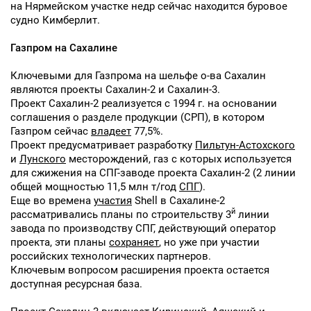
на Нярмейском участке недр сейчас находится буровое
судно Кимберлит.
Газпром на Сахалине
Ключевыми для Газпрома на шельфе о-ва Сахалин
являются проекты Сахалин-2 и Сахалин-3.
Проект Сахалин-2 реализуется с 1994 г. на основании
соглашения о разделе продукции (СРП), в котором
Газпром сейчас
владеет
77,5%.
Проект предусматривает разработку
Пильтун-Астохского
и
Лунского
месторождений, газ с которых используется
для сжижения на СПГ-заводе проекта Сахалин-2 (2 линии
общей мощностью 11,5 млн т/год
СПГ
).
Еще во времена
участия
Shell в Сахалине-2
й
рассматривались планы по строительству 3
линии
завода по производству СПГ, действующий оператор
проекта, эти планы
сохраняет
, но уже при участии
российских технологических партнеров.
Ключевым вопросом расширения проекта остается
доступная ресурсная база.